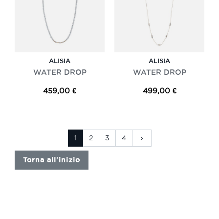
ALISIA
ALISIA
WATER DROP
WATER DROP
459,00 €
499,00 €
Successivo
1
2
3
4
keyboard_arrow_right
Torna all'inizio