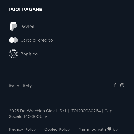
PUOI PAGARE
PayPal
Carta di credito
Bonifico
Italia | Italy
2026 De Wrachien Gioielli S.r.l. | IT01290080264 | Cap.
Sociale 140.000€ i.v.
favorite
Privacy Policy
Cookie Policy
Managed with
by