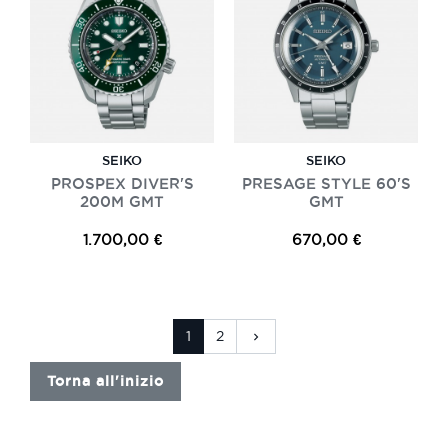
SEIKO
SEIKO
PROSPEX DIVER'S
PRESAGE STYLE 60'S
200M GMT
GMT
1.700,00 €
670,00 €
Successivo
1
2
keyboard_arrow_right
Torna all'inizio