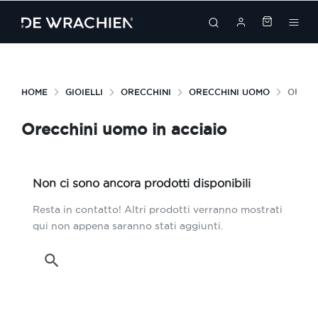
search
HOME
GIOIELLI
ORECCHINI
ORECCHINI UOMO
ORECCH
Orecchini uomo in acciaio
Non ci sono ancora prodotti disponibili
Resta in contatto! Altri prodotti verranno mostrati
qui non appena saranno stati aggiunti.
search