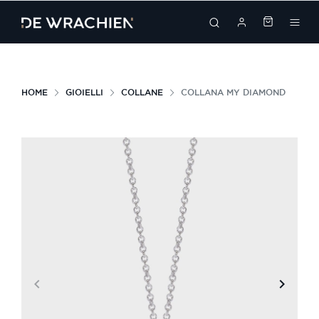
search
HOME
GIOIELLI
COLLANE
COLLANA MY DIAMOND
keyboard_arrow_left
keyboard_arrow_right
Precedente
Succes