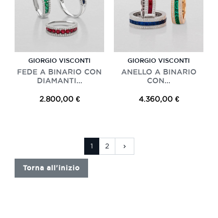
GIORGIO VISCONTI
GIORGIO VISCONTI
FEDE A BINARIO CON
ANELLO A BINARIO
DIAMANTI...
CON...
2.800,00 €
4.360,00 €
Successivo
1
2
keyboard_arrow_right
Torna all'inizio